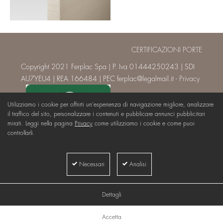
CERTIFICAZIONI PORTE
Copyright 2021 Ferplac Spa | P. Iva 01444250243 | SDI
AU7YEU4 | REA 166484 | PEC ferplac@legalmail.it -
Privacy
Utilizziamo i cookie per offrirti un'esperienza di navigazione migliore, analizzare
il traffico del sito, personalizzare i contenuti e pubblicare annunci pubblicitari
mirati. Leggi nella pagina
Privacy
come utilizziamo i cookie e come puoi
controllarli.
Necessari
Analisi
Dettagli
Accetta