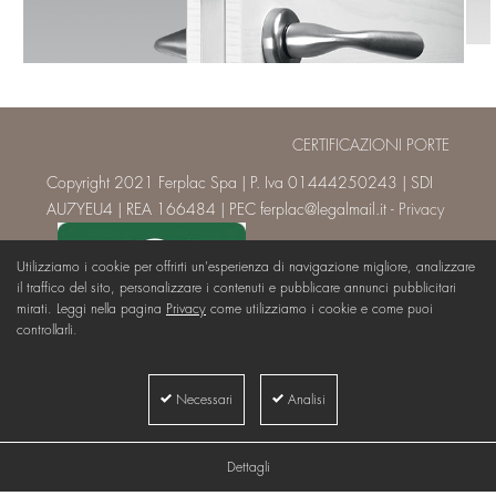
CERTIFICAZIONI PORTE
Copyright 2021 Ferplac Spa | P. Iva 01444250243 | SDI
AU7YEU4 | REA 166484 | PEC ferplac@legalmail.it -
Privacy
Utilizziamo i cookie per offrirti un'esperienza di navigazione migliore, analizzare
il traffico del sito, personalizzare i contenuti e pubblicare annunci pubblicitari
mirati. Leggi nella pagina
Privacy
come utilizziamo i cookie e come puoi
controllarli.
Necessari
Analisi
Dettagli