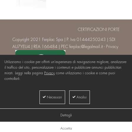
CERTIFICAZIONI PORTE
Copyright 2021 Ferplac Spa | P. Iva 01444250243 | SDI
AU7YEU4 | REA 166484 | PEC ferplac@legalmail.it -
Privacy
Utilizziamo i cookie per offrirti un'esperienza di navigazione migliore, analizzare
il traffico del sito, personalizzare i contenuti e pubblicare annunci pubblicitari
mirati. Leggi nella pagina
Privacy
come utilizziamo i cookie e come puoi
controllarli.
Necessari
Analisi
Dettagli
Accetta