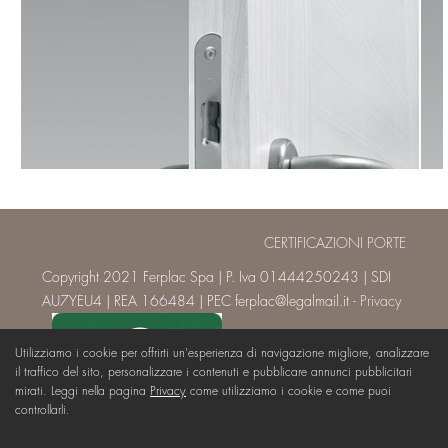
CERTIFICAZIONI PORTE
Copyright 2021 Ferplac Spa | P. Iva 01444250243 | SDI
AU7YEU4 | REA 166484 | PEC ferplac@legalmail.it -
Privacy
Utilizziamo i cookie per offrirti un'esperienza di navigazione migliore, analizzare
il traffico del sito, personalizzare i contenuti e pubblicare annunci pubblicitari
mirati. Leggi nella pagina
Privacy
come utilizziamo i cookie e come puoi
controllarli.