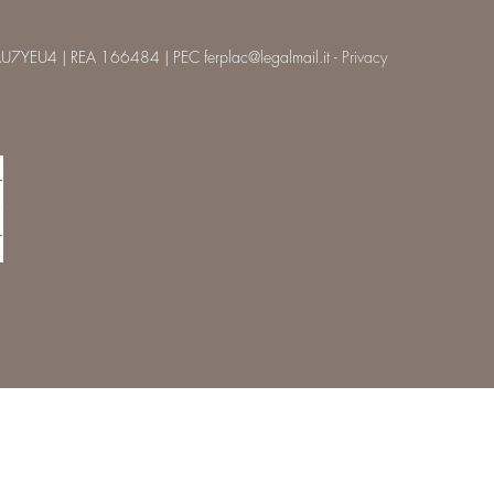
U7YEU4 | REA 166484 | PEC ferplac@legalmail.it -
Privacy