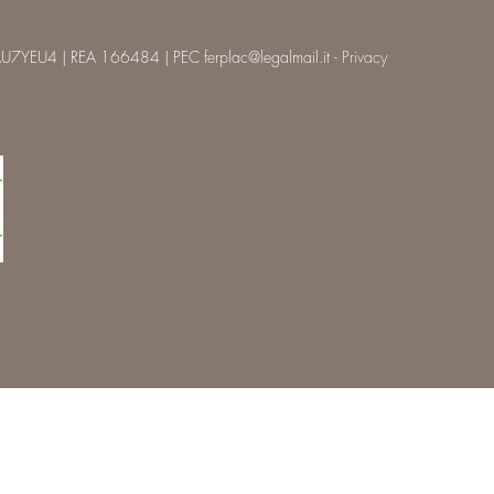
U7YEU4 | REA 166484 | PEC ferplac@legalmail.it -
Privacy